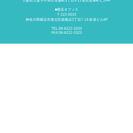
大阪府大阪市中央区道修町3丁目3-11
旭光道修町ビル4F
■横浜オフィス
〒222-0033
神奈川県横浜市港北区新横浜3丁目7-19
鈴喜ビル6F
TEL:06-6222-3333
FAX:06-6222-3323